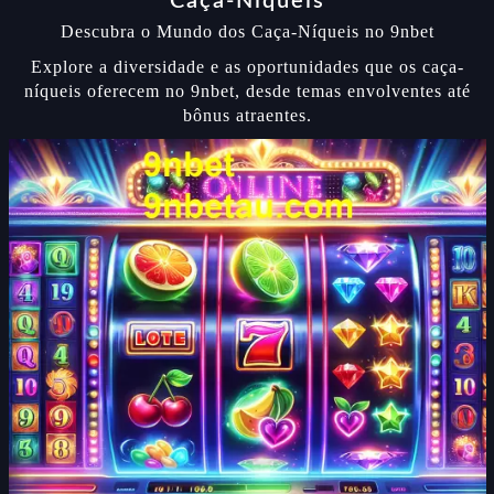
Caça-Níqueis
Descubra o Mundo dos Caça-Níqueis no 9nbet
Explore a diversidade e as oportunidades que os caça-
níqueis oferecem no 9nbet, desde temas envolventes até
bônus atraentes.