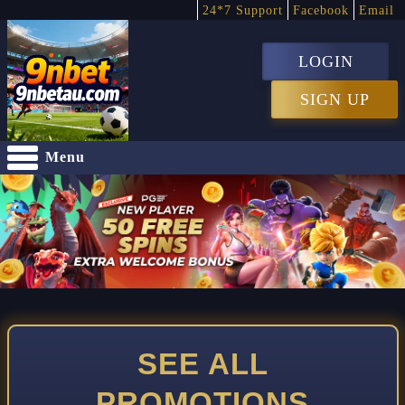
24*7 Support
Facebook
Email
LOGIN
SIGN UP
Menu
SEE ALL
PROMOTIONS