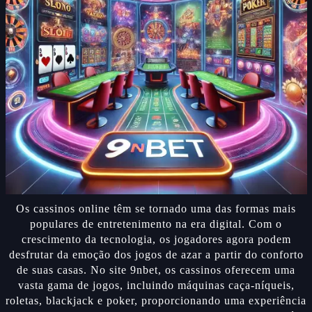
Os cassinos online têm se tornado uma das formas mais
populares de entretenimento na era digital. Com o
crescimento da tecnologia, os jogadores agora podem
desfrutar da emoção dos jogos de azar a partir do conforto
de suas casas. No site 9nbet, os cassinos oferecem uma
vasta gama de jogos, incluindo máquinas caça-níqueis,
roletas, blackjack e poker, proporcionando uma experiência